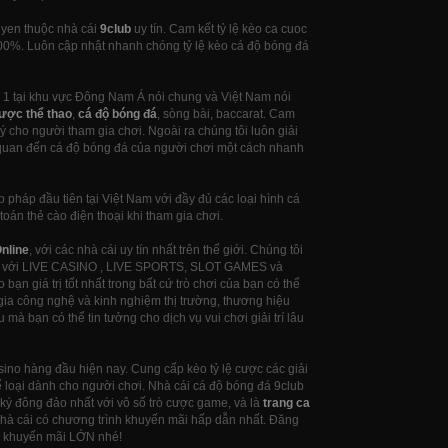
tuyen thuộc nhà cái
9club
uy tín. Cam kết tỷ lệ kèo ca cuoc
100%. Luôn cập nhật nhanh chóng tỷ lệ kèo cá độ bóng đá
ố 1 tại khu vực Đông Nam Á nói chung và Việt Nam nói
ược thể thao
,
cá độ bóng đá
, sòng bài, baccarat. Cam
lý cho người tham gia chơi. Ngoài ra chúng tôi luôn giải
quan đến cá độ bóng đá của người chơi một cách nhanh
 pháp đầu tiên tại Việt Nam với đầy đủ các loại hình cá
toán thẻ cào điện thoại khi tham gia chơi.
nline
, với các nhà cái uy tín nhất trên thế giới. Chúng tôi
tôi với LIVE CASINO , LIVE SPORTS, SLOT GAMES và
ạn giá trị tốt nhất trong bất cứ trò chơi của bạn có thể
gia công nghệ và kinh nghiệm thị trường, thương hiệu
à bạn có thể tin tưởng cho dịch vụ vui chơi giải trí lâu
sino hàng đầu hiện nay. Cung cấp kèo tỷ lệ cược các giải
hể loại dành cho người chơi. Nhà cái cá độ bóng đá 9club
ký đông đảo nhất với vô số trò cược game, và là
trang ca
hà cái có chương trình khuyến mãi hấp dẫn nhất. Đăng
n khuyến mãi LỚN nhé!