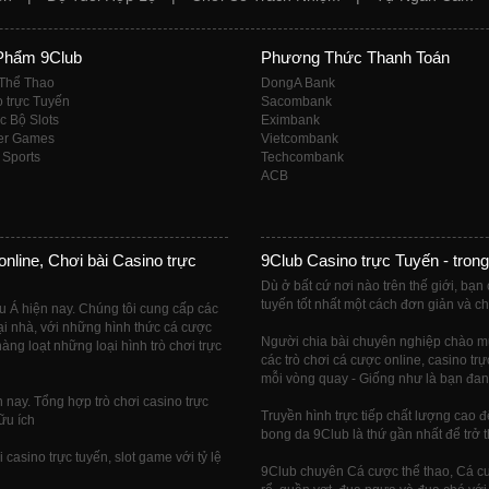
Phẩm 9Club
Phương Thức Thanh Toán
Thể Thao
DongA Bank
 trực Tuyến
Sacombank
c Bộ Slots
Eximbank
r Games
Vietcombank
l Sports
Techcombank
ACB
nline, Chơi bài Casino trực
9Club Casino trực Tuyến - tron
Dù ở bất cứ nơi nào trên thế giới, bạn 
tuyến tốt nhất một cách đơn giản và ch
u Á hiện nay. Chúng tôi cung cấp các
ại nhà, với những hình thức cá cược
Người chia bài chuyên nghiệp chào mừ
àng loạt những loại hình trò chơi trực
các trò chơi cá cược online, casino tr
mỗi vòng quay - Giống như là bạn đang
 nay. Tổng hợp trò chơi casino trực
Truyền hình trực tiếp chất lượng cao 
ữu ích
bong da 9Club là thứ gần nhất để trở 
asino trực tuyến, slot game với tỷ lệ
9Club chuyên Cá cược thể thao, Cá c