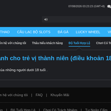
07/08/2026 03:23:23
(GMT+8)
 THAO
CÂU LẠC BỘ SLOTS
ĐÁ GÀ
LUCKY WHEEL
V
ên hệ với chúng tôi
Thấu hiểu khách hàng
Độ Tuổi Hợp Lệ
Chơi Có T
h cho trẻ vị thành niên (điều khoản 1
ủa những người dưới 18 tuổi .
n hệ với chúng tôi
|
FAQ
|
Khuyến Mãi
ện
|
Độ Tuổi Hợp Lệ
|
Chơi Có Trách Nhiệm
|
Tự Ngăn Cấm