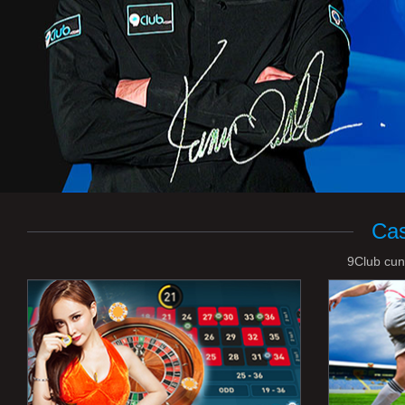
Cas
9Club cung 